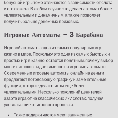
бонусной игры тоже отличаются в зависимости от слота
и его сюжета. В любом случае это делает автомат более
увлекательным и динамичным, а также позволяет
получить больше денежных призовых.
Игровые Автоматы – 3 Барабана
Игровой автомат – одна из самых популярных игр
казино в мире. Поскольку это одна из самых быстрых и
простых игр в казино, остается понятным, почему выбор
многих игроков падает именно на игровые автоматы.
Современные игровые автоматы онлайн на деньги
предлагают потрясающую графику и замечательные
функции, которые делают игры еще более
увлекательными. Несколько поколений ценителей
азарта играют на классических 777 слотах, получая
удовольствие от игрового процесса.
Такие подарки часто имеют заниженные