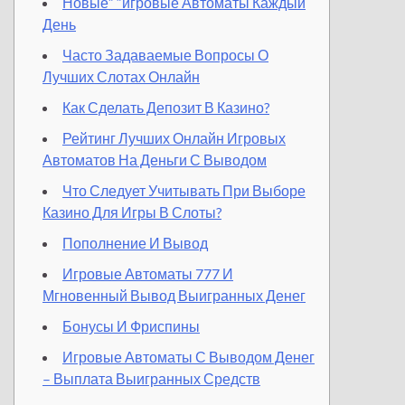
Новые” “игровые Автоматы Каждый
День
Часто Задаваемые Вопросы О
Лучших Слотах Онлайн
Как Сделать Депозит В Казино?
Рейтинг Лучших Онлайн Игровых
Автоматов На Деньги С Выводом
Что Следует Учитывать При Выборе
Казино Для Игры В Слоты?
Пополнение И Вывод
Игровые Автоматы 777 И
Мгновенный Вывод Выигранных Денег
Бонусы И Фриспины
Игровые Автоматы С Выводом Денег
– Выплата Выигранных Средств