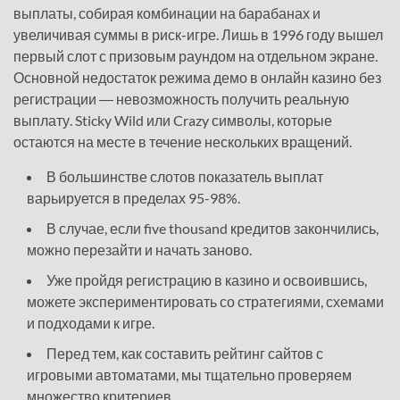
выплаты, собирая комбинации на барабанах и
увеличивая суммы в риск-игре. Лишь в 1996 году вышел
первый слот с призовым раундом на отдельном экране.
Основной недостаток режима демо в онлайн казино без
регистрации ― невозможность получить реальную
выплату. Sticky Wild или Crazy символы, которые
остаются на месте в течение нескольких вращений.
В большинстве слотов показатель выплат
варьируется в пределах 95-98%.
В случае, если five thousand кредитов закончились,
можно перезайти и начать заново.
Уже пройдя регистрацию в казино и освоившись,
можете экспериментировать со стратегиями, схемами
и подходами к игре.
Перед тем, как составить рейтинг сайтов с
игровыми автоматами, мы тщательно проверяем
множество критериев.