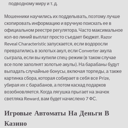
подводному миру и т. д.
Мошенники научились их подделывать, поэтому лучше
скопировать информацию и вручную поискать ее в
официальном реестре регулятора. Часто максимальное
кол-во линий выплат просто съедает бюджет. Razor
Reveal Characteristic запускается, если водоросли
превратились в золотых акул, если Converter акула
сыграла, если вы купили спец-режим (в таком случае
все поле заполнят золотые акулы). На барабаны будут
выпадать случайные бонусы, включая торпеды, а также
картинка сбора, которая собирает в себя все Prize,
убирая их с барабанов, а потом каскад подарков
возобновляется. Когда лягушка прыгает на значок
светляка Reward, вам будет начислено 7 ФС.
Игровые Автоматы На Деньги В
Казино