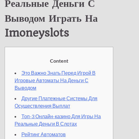
Реальные Деньги С
Выводом Играть На
Imoneyslots
Content
Это Важно Знать Перед Игрой В
Игровые Автоматы На Деньги С
Выводом
Другие Платежные Системы Для
Осуществления Выплат
Топ-3 Онлайн-казино Для Игры На
Реальные Деньги В Слотах
Рейтинг Автоматов