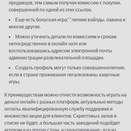
продавцов, тем самым получая комиссию с покупки,
совершенной по одной из этих ссылок.
Еще есть бонусная игра,” “липкие вайлды, лавина и
многие другие.
Можно уточнить детали по комиссиям и срокам
непосредственно в онлайн чате или
воспользовавшись адресом электронной почты
администрации развлекательной площадки.
Создать профиль могут только совершеннолетние,
если в стране проживания легализованы азартные
игры.
К преимуществам можно отнести возможность играть на
деньги онлайн с разных платформ, актуальные методы
оплаты, квалифицированную службу поддержки и
множество акции для клиентов. Скриптовых залов в
списке не будет, а большая часть заведений подойдет
игрокам и из других стран, и гарантированно : все из