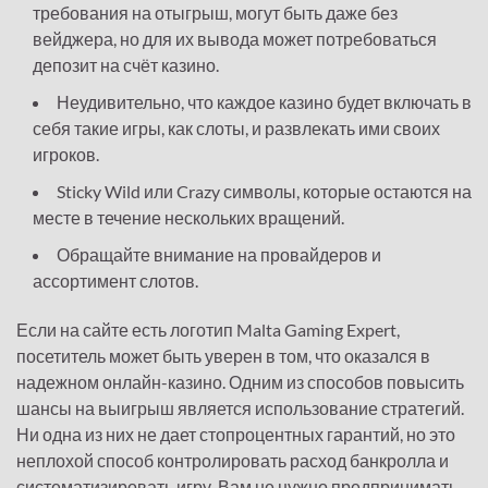
требования на отыгрыш, могут быть даже без
вейджера, но для их вывода может потребоваться
депозит на счёт казино.
Неудивительно, что каждое казино будет включать в
себя такие игры, как слоты, и развлекать ими своих
игроков.
Sticky Wild или Crazy символы, которые остаются на
месте в течение нескольких вращений.
Обращайте внимание на провайдеров и
ассортимент слотов.
Если на сайте есть логотип Malta Gaming Expert,
посетитель может быть уверен в том, что оказался в
надежном онлайн-казино. Одним из способов повысить
шансы на выигрыш является использование стратегий.
Ни одна из них не дает стопроцентных гарантий, но это
неплохой способ контролировать расход банкролла и
систематизировать игру. Вам не нужно предпринимать