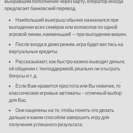
выбравшим пополнение через карту, оператор иногда
предлагает банковский перевод.
Наибольший выигрыш обычно назначался при
выпадении всех семёрок или колоколов по одной
игровой линии, наименьший — при выпадении вишен.
После входа в демо режим, игра будет вестись на
виртуальные кредиты.
Рассказывают, как быстро казино выводит деньги,
об общении с техподдержкой, реально ли отыграть
бонусы и т. д.
Если Вам нравится простота или Вы новичок, то
классические игровые автоматы – отличный выбор
для Вас.
Они нацелены на то, чтобы понять что делать
дальше и каким способом завершить игру для
получения успешного результата.