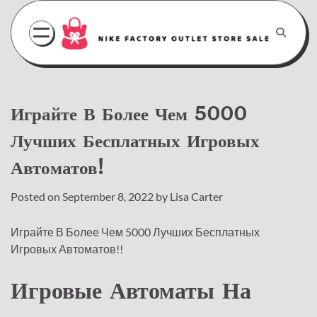
Skip
to
content
Играйте В Более Чем 5000
Лучших Бесплатных Игровых
Автоматов!
Posted on
September 8, 2022
by
Lisa Carter
Играйте В Более Чем 5000 Лучших Бесплатных
Игровых Автоматов!!
Игровые Автоматы На