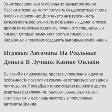
Заинтересованные гемблеры из разных регионов
России и Украины могут получить бездепозитный приз в
рублях и фриспинах. Для тех кто не в курсе – есть
возможность вернуть часть потраченных денег, а также
другие интересные варианты. Wild – это специальный
символ, который заменяет простые символы на
барабанах и помогает создавать выгодные комбинации.
Игровые Автоматы На Реальные
Деньги В Лучших Казино Онлайн
Высокий RTP, джекпоты, простое управление и другие
особенности позволяют компании оставаться успешной
почти 20 лет. Провайдер также создает рулетки и другие
азартные развлечения. Rainbow Queen, Dark Queen,
Ultimate Hot — вот лишь некоторые популярные
автоматы бренда.