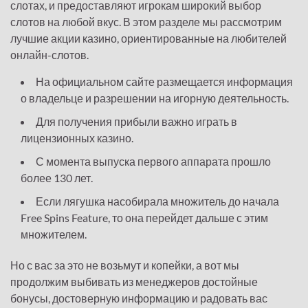
слотах, и предоставляют игрокам широкий выбор
слотов на любой вкус. В этом разделе мы рассмотрим
лучшие акции казино, ориентированные на любителей
онлайн-слотов.
На официальном сайте размещается информация
о владельце и разрешении на игорную деятельность.
Для получения прибыли важно играть в
лицензионных казино.
С момента выпуска первого аппарата прошло
более 130 лет.
Если лягушка насобирала множитель до начала
Free Spins Feature, то она перейдет дальше с этим
множителем.
Но с вас за это не возьмут и копейки, а вот мы
продолжим выбивать из менеджеров достойные
бонусы, достоверную информацию и радовать вас