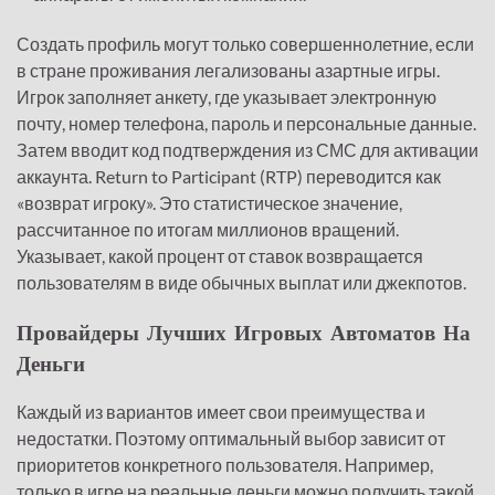
Создать профиль могут только совершеннолетние, если
в стране проживания легализованы азартные игры.
Игрок заполняет анкету, где указывает электронную
почту, номер телефона, пароль и персональные данные.
Затем вводит код подтверждения из СМС для активации
аккаунта. Return to Participant (RTP) переводится как
«возврат игроку». Это статистическое значение,
рассчитанное по итогам миллионов вращений.
Указывает, какой процент от ставок возвращается
пользователям в виде обычных выплат или джекпотов.
Провайдеры Лучших Игровых Автоматов На
Деньги
Каждый из вариантов имеет свои преимущества и
недостатки. Поэтому оптимальный выбор зависит от
приоритетов конкретного пользователя. Например,
только в игре на реальные деньги можно получить такой