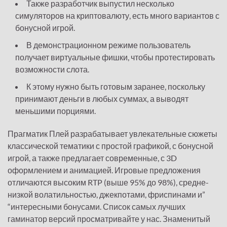
Также разработчик выпустил несколько
симуляторов на криптовалюту, есть много вариантов с
бонусной игрой.
В демонстрационном режиме пользователь
получает виртуальные фишки, чтобы протестировать
возможности слота.
К этому нужно быть готовым заранее, поскольку
принимают деньги в любых суммах, а выводят
меньшими порциями.
Прагматик Плей разрабатывает увлекательные сюжеты
классической тематики с простой графикой, с бонусной
игрой, а также предлагает современные, с 3D
оформлением и анимацией. Игровые предложения
отличаются высоким RTP (выше 95% до 98%), средне-
низкой волатильностью, джекпотами, фриспинами и”
“интересными бонусами. Список самых лучших
гаминатор версий просматривайте у нас. Знаменитый