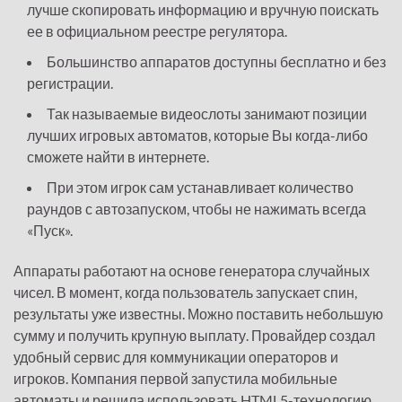
лучше скопировать информацию и вручную поискать
ее в официальном реестре регулятора.
Большинство аппаратов доступны бесплатно и без
регистрации.
Так называемые видеослоты занимают позиции
лучших игровых автоматов, которые Вы когда-либо
сможете найти в интернете.
При этом игрок сам устанавливает количество
раундов с автозапуском, чтобы не нажимать всегда
«Пуск».
Аппараты работают на основе генератора случайных
чисел. В момент, когда пользователь запускает спин,
результаты уже известны. Можно поставить небольшую
сумму и получить крупную выплату. Провайдер создал
удобный сервис для коммуникации операторов и
игроков. Компания первой запустила мобильные
автоматы и решила использовать HTML5-технологию