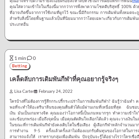
คุณอาจทราบดีว่ามีรายละเอียดร้อยละห้าสิบที่ใช้ในการเผยแพร่การพนัน
tha
คุณใส่ความเข้าใจในเรื่องนี้มากกว่าการพึ่งพาความโชคดีบริสุทธิ์ 100% ด
ที่อาจเกิดขึ้นจากการใช้เกมที่ผูกไว้ ขณะนี้มีกิจกรรม การเดิมพันทั้งหมดจะถ
สำหรับสิ่งนี้โดยพื้นฐานแล้วเป็นที่นิยมมากกว่าโดยเฉพาะเกี่ยวกับการเดิมพั
ประเภทอื่น
1 min
0
Betting
เคล็ดลับการเดิมพันกีฬาที่คุณอยากรู้จริงๆ
Lisa Carter
February 24, 2022
ใครบ้างที่ไม่ต้องการรู้สึกกระปรี้กระเปร่าในการเดิมพันกีฬา? ฉันรู้ว่าฉันทำ
พอที่จะทำให้อะดรีนาลีนของคุณตื่นตัวได้แม้ผ่านเกมที่เหนื่อยที่สุด ฉันชอบเ
เงิน มันเป็นเกมทางจิต คุณมองว่าโอกาสนี้เป็นเกมหมากรุก ทำความเข้าใจวิ
และข้อบกพร่อง เมื่อถึงจุดนั้น เมื่อคุณตัดสินใจเลือกได้แล้ว คุณจะวางเงิ
ในขณะที่การเดิมพันกีฬายังคงเติบโตในชื่อเสียง ผู้เลือกกีฬาหลักจำนวนม
การทำงาน 9-5 ครั้งแล้วครั้งเล่าไม่ต้องแบกรับต้นทุนของโอกาสในการจดจ
สามารถแจ้งให้ เราทราบกลุ่มเพื่อเดิมพัน ปัจจุบันจะรู้ได้อย่างไรว่าใครเชื่อถื