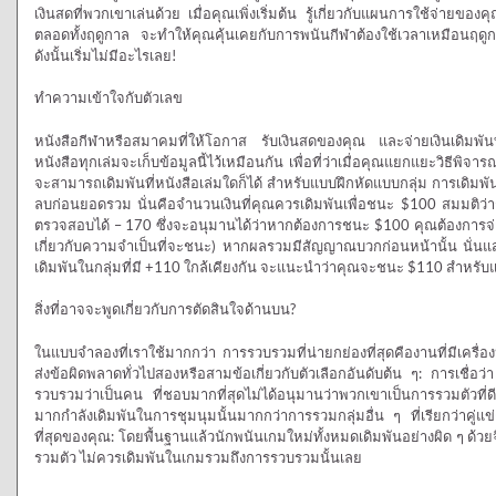
เงินสดที่พวกเขาเล่นด้วย เมื่อคุณเพิ่งเริ่มต้น รู้เกี่ยวกับแผนการใช้จ่ายของคุ
ตลอดทั้งฤดูกาล จะทำให้คุณคุ้นเคยกับการพนันกีฬาต้องใช้เวลาเหมือนฤดูก
ดังนั้นเริ่มไม่มีอะไรเลย!
ทำความเข้าใจกับตัวเลข
หนังสือกีฬาหรือสมาคมที่ให้โอกาส รับเงินสดของคุณ และจ่ายเงินเดิมพั
หนังสือทุกเล่มจะเก็บข้อมูลนี้ไว้เหมือนกัน เพื่อที่ว่าเมื่อคุณแยกแยะวิธีพิจ
จะสามารถเดิมพันที่หนังสือเล่มใดก็ได้ สำหรับแบบฝึกหัดแบบกลุ่ม การเด
ลบก่อนยอดรวม นั่นคือจำนวนเงินที่คุณควรเดิมพันเพื่อชนะ $100 สมมติว่
ตรวจสอบได้ – 170 ซึ่งจะอนุมานได้ว่าหากต้องการชนะ $100 คุณต้องการจ่า
เกี่ยวกับความจำเป็นที่จะชนะ) หากผลรวมมีสัญญาณบวกก่อนหน้านั้น นั่นแ
เดิมพันในกลุ่มที่มี +110 ใกล้เคียงกัน จะแนะนำว่าคุณจะชนะ $110 สำหรับแ
สิ่งที่อาจจะพูดเกี่ยวกับการตัดสินใจด้านบน?
ในแบบจำลองที่เราใช้มากกว่า การรวบรวมที่น่ายกย่องที่สุดคืองานที่มีเครื่อง
ส่งข้อผิดพลาดทั่วไปสองหรือสามข้อเกี่ยวกับตัวเลือกอันดับต้น ๆ: การเชื่อ
รวบรวมว่าเป็นคน ที่ชอบมากที่สุดไม่ได้อนุมานว่าพวกเขาเป็นการรวมตัวที่ด
มากกำลังเดิมพันในการชุมนุมนั้นมากกว่าการรวมกลุ่มอื่น ๆ ที่เรียกว่าคู่แข่
ที่สุดของคุณ: โดยพื้นฐานแล้วนักพนันเกมใหม่ทั้งหมดเดิมพันอย่างผิด ๆ 
รวมตัว ไม่ควรเดิมพันในเกมรวมถึงการรวบรวมนั้นเลย