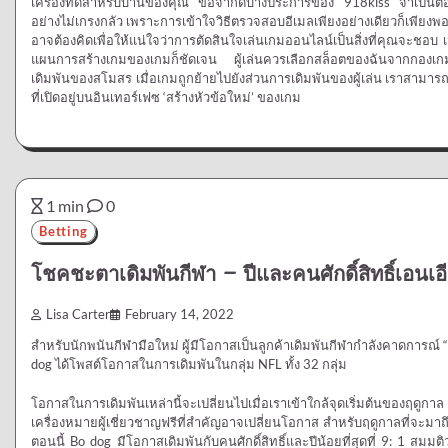
เครื่องที่ดีสำหรับบ้านของคุณ ข้อจำกัดบางประการของ 918kiss จำเป็นต
อย่างไม่เกรงกลัว เพราะการเข้าใจวิธีตรวจสอบอีเมลเพียงอย่างเดียวก็เพียงพอแล้วท
อาจต้องคิดเพื่อให้แน่ใจว่าการตัดสินใจเล่นเกมออนไลน์เป็นสิ่งที่คุณจะชอบ 
แผนการสร้างเกมของเกมก็ชัดเจน ผู้เล่นควรเลือกสล็อตของฉันจากกองเกมอวก
เดิมพันของสโมสร เมื่อเกมถูกย้ายไปยังส่วนการเดิมพันของผู้เล่น เราสามาร
ที่เปิดอยู่บนอินเทอร์เฟซ ‘สร้างหัวข้อใหม่’ ของเกม
1 min
0
Betting
โชคชะตาเดิมพันกีฬา – ปีและคนศักดิ์สิทธิ์เอนเ
Lisa Carter
February 14, 2022
สำหรับนักพนันกีฬามือใหม่ ผู้มีโอกาสเป็นลูกค้าเดิมพันกีฬากำลังคาดการณ์ “
dog ได้โพสต์โอกาสในการเดิมพันในกลุ่ม NFL ทั้ง 32 กลุ่ม
โอกาสในการเดิมพันเหล่านี้จะเปลี่ยนไปเมื่อเราเข้าใกล้จุดเริ่มต้นของ
เครื่องหมายผู้เชี่ยวชาญฟรีที่สำคัญอาจเปลี่ยนโอกาส สำหรับฤดูกาลที่จะมาถึง
ตอนนี้ Bo dog มีโอกาสเดิมพันกับคนศักดิ์สิทธิ์และปีน้อยที่สุดที่ 9: 1 สมม