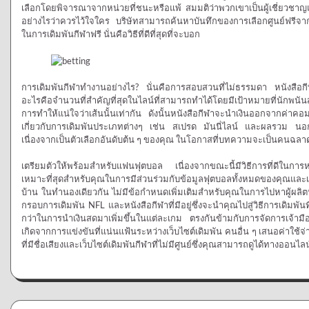
เลือกโดยพิจารณาจากหน่วยที่ชนะหรือแพ้ สมมติว่าพวกเขาเป็นผู้เชี่ยวชา
อย่างไรว่าควรไว้ใจใคร บริษัทสามารถค้นหาบันทึกของการเลือกศูนย์ฟรีจาก
ในการเดิมพันกีฬาฟรี นั่นคือวิธีที่ดีที่สุดที่จะบอก
การเดิมพันกีฬาทำงานอย่างไร? นั่นคือการสอบสวนที่ไม่ธรรมดา หนังสือกีฬาแ
อะไรคือจำนวนที่สำคัญที่สุดในไลน์ที่สามารถทำได้โดยมีเป้าหมายที่นักพน
การทำให้แน่ใจว่าเส้นนั้นเท่ากัน ดังนั้นหนังสือกีฬาจะนำเงินออกจากค่าคอม
เกี่ยวกับการเดิมพันประเภทต่างๆ เช่น สเปรด มันนี่ไลน์ และผลรวม นอกจาก
เนื่องจากเป็นตัวเลือกอันดับต้น ๆ ของคุณ ในโอกาสที่บทความจะเป็นคนฉลาดดี
เตรียมตัวให้พร้อมสำหรับแฟนฟุตบอล เนื่องจากขณะนี้มีวิธีการที่ดีในการหา
เหมาะที่สุดสำหรับคุณในการมีส่วนร่วมกับข้อมูลฟุตบอลทั้งหมดของคุณและเดิม
บ้าน ในทำนองเดียวกัน ไม่มีข้อกำหนดเพิ่มเติมสำหรับคุณในการไปหาผู้ผลิตห
กรอบการเดิมพัน NFL และหนังสือกีฬาที่มีอยู่ซึ่งจะนำคุณไปสู่วิธีการเดิมพันท
กว่าในการนำเงินสดมาเพิ่มขึ้นในแต่ละเกม ตรงกันข้ามกับการจัดการเจ้าม
เกิดจากการแข่งขันที่แน่นแฟ้นระหว่างเว็บไซต์เดิมพัน คนอื่น ๆ เสนอค่าใช้จ่ายเ
ที่มีชื่อเสียงและเว็บไซต์เดิมพันกีฬาที่ไม่มีศูนย์ซึ่งคุณสามารถดูได้ทางออนไลน