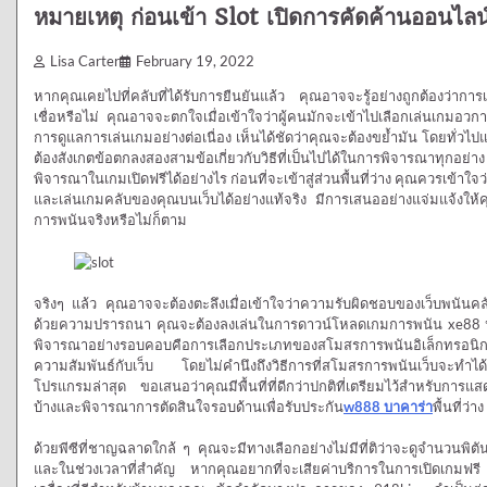
หมายเหตุ ก่อนเข้า Slot เปิดการคัดค้านออนไลน
Lisa Carter
February 19, 2022
หากคุณเคยไปที่คลับที่ได้รับการยืนยันแล้ว คุณอาจจะรู้อย่างถูกต้องว่าการเ
เชื่อหรือไม่ คุณอาจจะตกใจเมื่อเข้าใจว่าผู้คนมักจะเข้าไปเลือกเล่นเกมอวก
การดูแลการเล่นเกมอย่างต่อเนื่อง เห็นได้ชัดว่าคุณจะต้องขย้ำมัน โดยทั่วไปแล้
ต้องสังเกตข้อตกลงสองสามข้อเกี่ยวกับวิธีที่เป็นไปได้ในการพิจารณาทุกอย่าง
พิจารณาในเกมเปิดฟรีได้อย่างไร ก่อนที่จะเข้าสู่ส่วนพื้นที่ว่าง คุณควรเข้า
และเล่นเกมคลับของคุณบนเว็บได้อย่างแท้จริง มีการเสนออย่างแจ่มแจ้งให้
การพนันจริงหรือไม่ก็ตาม
จริงๆ แล้ว คุณอาจจะต้องตะลึงเมื่อเข้าใจว่าความรับผิดชอบของเว็บพนันคลับ
ด้วยความปรารถนา คุณจะต้องลงเล่นในการดาวน์โหลดเกมการพนัน xe88 ประเภท
พิจารณาอย่างรอบคอบคือการเลือกประเภทของสโมสรการพนันอิเล็กทรอนิกส์ท
ความสัมพันธ์กับเว็บ โดยไม่คำนึงถึงวิธีการที่สโมสรการพนันเว็บจะทำได
โปรแกรมล่าสุด ขอเสนอว่าคุณมีพื้นที่ที่ดีกว่าปกติที่เตรียมไว้สำหรับก
บ้างและพิจารณาการตัดสินใจรอบด้านเพื่อรับประกัน
w888 บาคาร่า
พื้นที่ว่าง
ด้วยพีซีที่ชาญฉลาดใกล้ ๆ คุณจะมีทางเลือกอย่างไม่มีที่ติว่าจะดูจำนวนพิตันที่โ
และในช่วงเวลาที่สำคัญ หากคุณอยากที่จะเสียค่าบริการในการเปิดเกมฟ