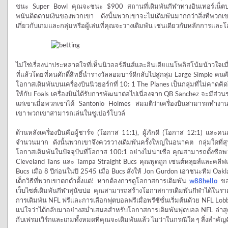
ชนะ Super Bowl คุณจะชนะ $900 สถานที่เดิมพันกีฬาทางอินเทอร์เน็ตบาง
พนันติดตามเงินของพวกเขา ดังนั้นพวกเขาจะไม่เดิมพันมากกว่าสิ่งที่พวกเขาจำเ
เกี่ยวกับเกมและกลุ่มหรือผู้เล่นที่คุณจะวางเดิมพัน เช่นเดียวกับหลักการแ
ไม่ใช่เรื่องน่าประหลาดใจที่เห็นนิวออร์ลีนส์และอินเดียแนโพลิสโน้มน้าวใจ
ที่แล้วโดยที่คนศักดิ์สิทธิ์นำรางวัลลอมบาร์ดีกลับไปสู่กลุ่ม Large Simple คนศัก
โอกาสเดิมพันบนเครื่องบินนิวยอร์กที่ 10: 1 The Planes เป็นกลุ่มที่ไม่คาดคิ
ให้กับ Foals เครื่องบินได้รับการพัฒนาต่อไปเนื่องจาก QB Sanchez จะมีส่วนร่
แก่เขาเมื่อพวกเขาได้ Santonio Holmes สมมติว่าเครื่องบินสามารถทำงาน
เขา พวกเขาสามารถเล่นในซูเปอร์โบวล์
ด้านหลังเครื่องบินคือผู้ชาร์จ (โอกาส 11:1), ผู้ภักดี (โอกาส 12:1) และคนเล
จำนวนมาก ดังนั้นพวกเขาจึงควรวางเดิมพันครั้งใหญ่ในอนาคต กลุ่มใดที่สุนั
โอกาสเดิมพันในปัจจุบันที่โอกาส 100:1 อย่างไม่น่าเชื่อ คุณสามารถตั้งชื่อ
Cleveland Tans และ Tampa Straight Bucs คุณพูดถูก เซนต์หลุยส์และคลีฟแ
Bucs เมื่อ 8 ปีก่อนในปี 2545 เมื่อ Bucs สั่งให้ Jon Gurdon เอาชนะทีม Oa
เด็กวิธีที่พวกเขาตกต่ำตั้งแต่! หากต้องการดูโอกาสการเดิมพัน
w88hello
ของ
เว็บไซต์เดิมพันกีฬาสุนัขบ่อ คุณสามารถสร้างโอกาสการเดิมพันกีฬาได้ในรา
การเดิมพัน NFL ฟรีและการเลือกฟุตบอลฟรีเมื่อพรีซีซั่นเริ่มต้นด้วย NFL 
แน่ใจว่าได้กลับมาอย่างสม่ำเสมอสำหรับโอกาสการเดิมพันฟุตบอล NFL ล่าสุ
กับเฟรมเวิร์กและเกมทั้งหมดที่คุณจะเดิมพันแล้ว ไม่ว่าในกรณีใด ๆ สิ่งสำคั