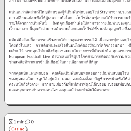
อย่าวิตกกังวลเพราะความพยายามทั้งหมดเหล่านี้จะได้ผลเมื่อสิ้นสุดระยะเว
แน่นอนว่าสัดส่วนที่ใหญ่ที่สุดของผู้ที่เดิมพันฟุตบอลยุโรป Stay มาจากประ
การเปลี่ยนแปลงเพื่อให้ผู้เล่นจากทั่วโลก เว็บไซต์เล่นฟุตบอลได้รับการยอมร
รายได้จากการเดิมพันนี้ สิ่งที่คุณต้องทำเพื่อให้สามารถวางเดิมพันของคุณ
เว็บ นอกจากนี้คุณยังสามารถค้นหาบล็อกและเว็บไซต์ที่รวมข้อมูลลูกเรือ ซึ่ง
แม้แต่มือใหม่ก็สามารถสร้างรายได้จากอุตสาหกรรมได้ เนื่องจากฟุตบอลยุโร
โดยทั่วไปแล้ว การเดิมพันจะเสร็จสิ้นบนไซต์ของบุ๊คมาร์คกิจกรรมกีฬา ซึ่งคุณ
เตรียมไว้ หากคุณไม่พบสิ่งที่คุณชอบเลยในรายการที่คั่นหนังสือ คุณสามา
European Football Live ยังนำเสนอให้ผู้บริโภคสามารถติดต่อกับความช่
ช่วยเหลือที่พวกเขาจำเป็นต้องมีในการเลือกกลุ่มที่ดีที่สุด
หากคุณเป็นแฟนฟุตบอล คุณต้องเดิมพันแบบทดสอบการเดิมพันแบบยุโรป เมื่
ของฟุตบอลในการลูบไล้อยู่แล้ว คุณอาจจะต้องตั้งค่าบัญชีการพนันเพื่อให
ตระหนักถึงสิ่งต่างๆ มากมายเกี่ยวกับพื้นที่กีฬาที่คุณได้เปรียบ เปรียบเทียบกับ
และสนุกสนานกับความสนใจของคุณแม้ว่าจะทำเงินได้มหาศาล
1 min
0
Casino