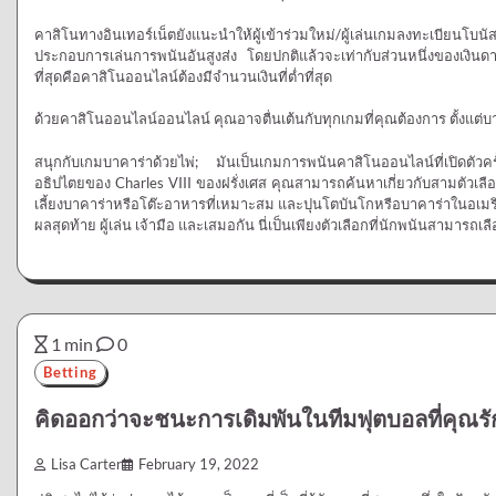
คาสิโนทางอินเทอร์เน็ตยังแนะนำให้ผู้เข้าร่วมใหม่/ผู้เล่นเกมลงทะเบียนโบนั
ประกอบการเล่นการพนันอันสูงส่ง โดยปกติแล้วจะเท่ากับส่วนหนึ่งของเงินดา
ที่สุดคือคาสิโนออนไลน์ต้องมีจำนวนเงินที่ต่ำที่สุด
ด้วยคาสิโนออนไลน์ออนไลน์ คุณอาจตื่นเต้นกับทุกเกมที่คุณต้องการ ตั้งแต่บ
สนุกกับเกมบาคาร่าด้วยไพ่; มันเป็นเกมการพนันคาสิโนออนไลน์ที่เปิดตัวครั
อธิปไตยของ Charles VIII ของฝรั่งเศส คุณสามารถค้นหาเกี่ยวกับสามตัวเ
เลี้ยงบาคาร่าหรือโต๊ะอาหารที่เหมาะสม และปุนโตบันโกหรือบาคาร่าในอเมร
ผลสุดท้าย ผู้เล่น เจ้ามือ และเสมอกัน นี่เป็นเพียงตัวเลือกที่นักพนันสามารถเลื
1 min
0
Betting
คิดออกว่าจะชนะการเดิมพันในทีมฟุตบอลที่คุณรั
Lisa Carter
February 19, 2022