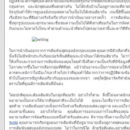
ปฏิเสธไม่ได้ว่าฟุตบอลได้กลายเป็นเกมที่เป็นที่รู้จักมากที่สุดเกมหนึ่งในปัจจุบั
กลุ่มต่างๆ และนักฟุตบอลที่แตกต่างกัน ไม่ได้กลับบ้านในฤดูกาลเกมที่คา
ปัจจุบันทำให้การดูบอลอังกฤษสดทางเว็บเป็นไปได้เช่นเดียวกัน เกมนี้ดีขึ้
เริ่มมีสถานะที่ดีอย่างจริงจังเกี่ยวกับการนำเงินมาอย่างรวดเร็ว การเดิมพ
ซึ่งทุกรูปแบบและทุกขนาดจะชื่นชมความเป็นไปได้ที่เท่าเทียมกันในการจัดหา
กับเกมจะไม่หายไปไหน ทำตามคำแนะนำที่ตรงไปตรงมาเหล่านี้และหาวิธีที่จ
ในการนำเงินออกจากการเดิมพันฟุตบอลอังกฤษแบบสด คุณควรมีตัวเลือกที่จะยอ
นั้นจึงไม่มีหลักประกันร้อยเปอร์เซ็นต์ที่คุณจะนำเงินมาได้เช่นเดียวกัน 
ให้เสร็จและรวบรวมการเดิมพันของคุณโดยคำนึงถึงความเป็นจริงที่มีข้อมูลท
โอกาสมากขึ้นในการเลือกกลุ่มที่ดีที่สุด แม้ว่ามันอาจจะเป็นการล่อลวงให้
ควรตระหนักว่าไม่มีอะไรเลวร้ายไปกว่าที่คุณทำได้มากกว่าการปฏิบัติตา
ทั่วไปในทุกกรณีถูกต้องเกี่ยวกับมุมมองของพวกเขา เหตุใดบุ๊คมาร์คกีฬายัง
ตราบใดที่คุณมีการเดิมพันที่มั่นคง
โดยปกติคุณจะต้องเดิมพันในกลุ่มที่คุณรัก อย่างไรก็ตาม สิ่งนี้ไม่ฉลาดนัก
พยายามเป็นกลางให้มากที่สุดเท่าที่จะเป็นไปได้ คุณจะไม่เชื่อว่าการเดิมพันใน
สุดท้าย วางเดิมพันอย่างแข็งแกร่งในช่วงเริ่มต้นของแต่ละฤดูกาล และแน่ใจว่า
สองสามขั้นตอน อย่างไรก็ตาม คุณต้องการออกแบบการโจมตีของคุณ ก่
พยายามคิดการจัดเตรียมแบบหนึ่งสำหรับแต่ละคน พิจารณาถึงความเป็นไปไ
ระบบ
คุณสามารถเรียกดูแผนการเดิมพันที่มีอยู่มากมายเมื่อฤดูกาลฟุตบอลมาถึ
การเดิมพันฟุตบอลอังกฤษแบบสด ไม่ว่าในกรณีใด ด้วยข้อดีแต่ละอย่างที