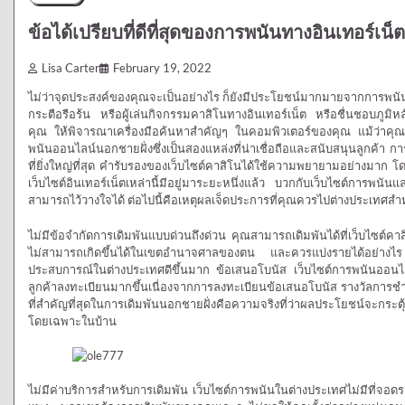
ข้อได้เปรียบที่ดีที่สุดของการพนันทางอินเทอร์เน
Lisa Carter
February 19, 2022
ไม่ว่าจุดประสงค์ของคุณจะเป็นอย่างไร ก็ยังมีประโยชน์มากมายจากการพนัน
กระตือรือร้น หรือผู้เล่นกิจกรรมคาสิโนทางอินเทอร์เน็ต หรือชื่นชอบภูม
คุณ ให้พิจารณาเครื่องมือค้นหาสำคัญๆ ในคอมพิวเตอร์ของคุณ แม้ว่าคุณจ
พนันออนไลน์นอกชายฝั่งซึ่งเป็นสองแหล่งที่น่าเชื่อถือและสนับสนุนลูกค้า การป
ที่ยิ่งใหญ่ที่สุด คำรับรองของเว็บไซต์คาสิโนได้ใช้ความพยายามอย่างมาก
เว็บไซต์อินเทอร์เน็ตเหล่านี้มีอยู่มาระยะหนึ่งแล้ว บวกกับเว็บไซต์การพนันแล
สามารถไว้วางใจได้ ต่อไปนี้คือเหตุผลเจ็ดประการที่คุณควรไปต่างประเทศสำหร
ไม่มีข้อจำกัดการเดิมพันแบบด่วนถึงด่วน คุณสามารถเดิมพันได้ที่เว็บไซต์คาสิโ
ไม่สามารถเกิดขึ้นได้ในเขตอำนาจศาลของตน และควรแบ่งรายได้อย่างไร จ
ประสบการณ์ในต่างประเทศดีขึ้นมาก ข้อเสนอโบนัส เว็บไซต์การพนันออนไลน์ใ
ลูกค้าลงทะเบียนมากขึ้นเนื่องจากการลงทะเบียนข้อเสนอโบนัส รางวัลการชำระ
ที่สำคัญที่สุดในการเดิมพันนอกชายฝั่งคือความจริงที่ว่าผลประโยชน์จะกระตุ
โดยเฉพาะในบ้าน
ไม่มีค่าบริการสำหรับการเดิมพัน เว็บไซต์การพนันในต่างประเทศไม่มีที่จอดร