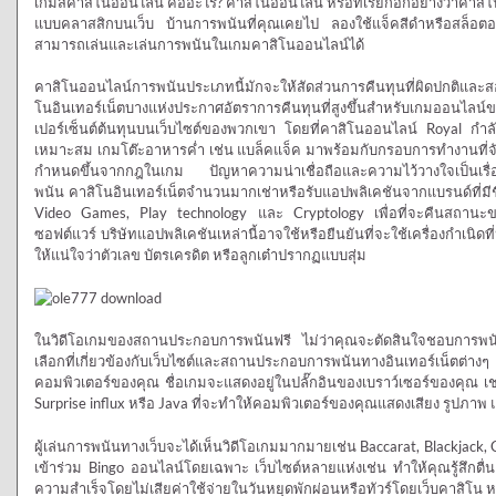
เกมส์คาสิโนออนไลน์ คืออะไร? คาสิโนออนไลน์ หรือที่เรียกอีกอย่างว่าคาสิโ
แบบคลาสสิกบนเว็บ บ้านการพนันที่คุณเคยไป ลองใช้แจ็คสีดำหรือสล็อตอย
สามารถเล่นและเล่นการพนันในเกมคาสิโนออนไลน์ได้
คาสิโนออนไลน์การพนันประเภทนี้มักจะให้สัดส่วนการคืนทุนที่ผิดปกติและสอดค
โนอินเทอร์เน็ตบางแห่งประกาศอัตราการคืนทุนที่สูงขึ้นสำหรับเกมออนไ
เปอร์เซ็นต์ต้นทุนบนเว็บไซต์ของพวกเขา โดยที่คาสิโนออนไลน์ Royal กำลังใช
เหมาะสม เกมโต๊ะอาหารค่ำ เช่น แบล็คแจ็ค มาพร้อมกับกรอบการทำงานที่จัดต
กำหนดขึ้นจากกฎในเกม ปัญหาความน่าเชื่อถือและความไว้วางใจเป็นเรื่
พนัน คาสิโนอินเทอร์เน็ตจำนวนมากเช่าหรือรับแอปพลิเคชันจากแบรนด์ที่มีช
Video Games, Play technology และ Cryptology เพื่อที่จะคืนสถานะข
ซอฟต์แวร์ บริษัทแอปพลิเคชันเหล่านี้อาจใช้หรือยืนยันที่จะใช้เครื่องกำเน
ให้แน่ใจว่าตัวเลข บัตรเครดิต หรือลูกเต๋าปรากฏแบบสุ่ม
ในวิดีโอเกมของสถานประกอบการพนันฟรี ไม่ว่าคุณจะตัดสินใจชอบการ
เลือกที่เกี่ยวข้องกับเว็บไซต์และสถานประกอบการพนันทางอินเทอร์เน็ตต่างๆ
คอมพิวเตอร์ของคุณ ชื่อเกมจะแสดงอยู่ในปลั๊กอินของเบราว์เซอร์ของคุณ
Surprise influx หรือ Java ที่จะทำให้คอมพิวเตอร์ของคุณแสดงเสียง รูปภาพ
ผู้เล่นการพนันทางเว็บจะได้เห็นวิดีโอเกมมากมายเช่น Baccarat, Blackjack, C
เข้าร่วม Bingo ออนไลน์โดยเฉพาะ เว็บไซต์หลายแห่งเช่น ทำให้คุณรู้สึกตื่น
ความสำเร็จโดยไม่เสียค่าใช้จ่ายในวันหยุดพักผ่อนหรือทัวร์โดยเว็บคาสิโน