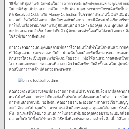
วิธีที่ง่ายที่สุดสำหรับนักพนันในการคาดการณ์ผลลัพธ์ของเกมของคุณอย่า
ในกรณีที่คุณมีประสบการณ์ในการเดิมพัน คุณจะทราบว่ามีการเดิมพันพื้น
คือ Resolved Odds หรือ Money Collection ในการเดาประเภทนี้ เงินที่เดิม
ความสำเร็จในวิดีโอเกม ข้อเสียของตัวเลือกประเภทนี้คือหนังสือเรียนกรี
ทำให้เป็นเรื่องง่ายมากสำหรับผู้สนับสนุนกีฬาเฉพาะของคุณ เช่น ฟุตบอล เพื
จะประสบความสำเร็จ โดยปกติแล้ว ผู้ติดตามเหล่านี้จะเปิดใช้งานโดยตรง ดัง
ใช้สิ่งที่เรียกว่าสิ่งที่แจก
การกระจายการเล่นฟุตบอลตามที่กล่าวไว้ก่อนหน้านี้ทำให้นักพนันสามารถค
ทำได้คุณสามารถตรวจสอบกับ? นักพนันก็จะเลือกทีมที่สามารถเอาชนะสเ
ศึกษาว่าใครจะเป็นผู้ชนะหรือทิ้งเกมโดยรวม เพื่อให้คุณสามารถแซงหน้าก
โดยรวมและกระจายคะแนนที่อาจจะดีกว่าเมื่อเทียบกับสิ่งทั้งหมดในกลุ่มพน
คุณเป็นการส่วนตัว นี่คือตัวอย่างบางส่วน:
คุณต้องตระหนักว่าปัจจัยที่กระจายการพนันได้รับความสนใจมากที่สุดจาก
แนวโน้มที่จะมากกว่าปกติและยังเป็นประโยชน์ต่อคะแนนอีกด้วย ภายในก
การพนันเกี่ยวกับทีม วอชิงตัน คุณอาจมีรายละเอียดตามที่กล่าวไว้ผ่านสัญญ
จะกำจัดออกไป คุณยังสามารถชนะตัวเลือกของคุณ คุณจะได้มาอย่างไรเมื่อ
พัน คุณจะเข้าใจอย่างแน่นอนว่าในกรณีที่ทีมของคุณดรอปรายละเอียดน้อยก
ความเป็นไปได้ที่จะได้รับมา อีกวิธีหนึ่งที่จะประสบความสำเร็จคือเมื่อวิดีโ