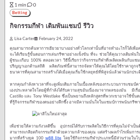
1 min
0
Betting
กิจกรรมกีฬา เดิมพันแชมป์ รีวิว
Lisa Carter
February 24, 2022
คุณสามารถค้นหาการเยียวยาบางอย่างทั่วโลกเท่านั้นที่อาจทำอะไรก็ได้เพื่อค
จะได้เรียนรู้ขั้นตอนการเล่นกรีฑาอย่างแข็งขัน ที่จะ ช่วยให้คุณวางเดิมพันใ
ผู้ชนะเกือบ 100% ตลอดเวลา วิธีนี้เรียกว่ากิจกรรมกีฬาที่เพลิดเพลินกับแ
ปริญญาเอกด้านสถิติ ผลิตภัณฑ์นี้สามารถจัดหาให้คุณได้โดยใช้ราคาถูกจร
ธนาคารที่คุณสามารถสร้างได้เมื่อคุณเริ่มใช้กลยุทธ์ที่พิสูจน์แล้วผ่านนักประด
หากคุณกำลังหาเวลาที่จะดูเพิ่มเติมภายในเบื้องหลังของกระบวนการแชมป์
เองประหลาดใจโดยผู้ที่กำลังได้รับความสุขอันเนื่องมาจากผลของมัน มีเรื
Castillo และ Tony Westlake ซึ่งเป็นพยานถึงหลักสูตรที่พวกเขาอาจใช้ขั้นต
ที่รู้กิจกรรมกีฬาของตนอย่างลึกซึ้ง อาจมีความมั่นใจในแชมป์การพนันกรีฑา
เพื่อช่วยให้ความกังวลดีขึ้น อุปกรณ์ได้รับการผลิตในวิธีการที่คุณไม่จำเป็นต
สามารถเกลียดกิจกรรมกีฬาด้วยความกล้าของคุณ แต่สร้างผลกำไรเพิ่มการเดิมพ
มากที่สร้างยุค 100
w88 lite
โดยใช้กิจกรรมกีฬาประเภทนี้มีส่วนร่วมในโ