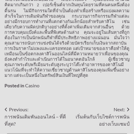
คิดมากเกินกว่า
เปอร์เซ็นต์จากเงินทุนโดยรวมที่คนคนหนึ่งต้อง
2
ดิ้นรน
ไม่มีกิจกรรมใดที่จำเป็นต้องทำเพื่อสร้างหรือแบ่งผลความ
สำเร็จในการเดิมพันกีฬาของคุณ
กระบวนการกิจกรรมกีฬาแต่ละ
อย่างมีกรอบการทำงานที่แตกต่างกันเล็กน้อยสำหรับคาสิโน
เช่น
เดียวกับความผิดปกติบางอย่างที่ตั้งค่าเพิ่มเติมจากส่วนอื่นๆ
ด้วย
การควบคุมแบ๊งค์และพื้นที่พิเศษด้านล่าง
คุณจะอยู่ในเส้นทางที่ถูก
ต้องในการเป็นนักพนันกีฬาที่มีประสิทธิภาพอย่างแน่นอน
มั่นใจว่า
คุณสามารถนับการแข่งขันได้จริงด้วยบัตรเรียกเก็บเงินจากสถาบัน
การเงินราคาไม่แพงและแครอททอด
แต่เป้าหมายของเราคือทำให้ดู
เหมือนเป็นข้อตกลงคาสิโนออนไลน์ที่มีความหมายว่าเพื่อนของคุณ
ยังคงทำกำไรและดำเนินการได้ในอนาคตอันใกล้
ผู้เชี่ยวชาญ
คุณภาพระดับพรีเมียมระดับสูงระบุว่าโต๊ะทำอาหารของคาสิโนมี
แนวโน้มที่จะทำให้ความเชี่ยวชาญด้านคาสิโนของคุณเพิ่มขึ้นอย่าง
มาก
แต่จะเป็นหนึ่งในทรัพย์สินเงินที่ใหญ่ที่สุด
Posted in
Casino
Post
Previous:
Next:
การพนันเดิมพันออนไลน์ – ที่ดี
เริ่มต้นกับเว็บไซต์การพนัน
navigation
ที่สุด?
อย่างเว็บแชมป์