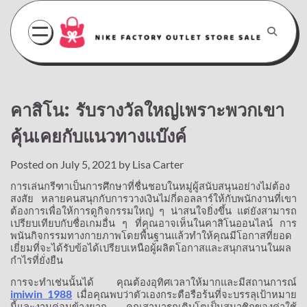
Skip
to
content
คาสิโน: รับรางวัลใหญ่เพราะพวกเขา
คุ้นเคยกับแนวทางแบ๊งค์
Posted on
July 5, 2021
by
Lisa Carter
การเล่นกรีฑาเป็นการศึกษาที่ชื่นชอบในหมู่ผู้สนับสนุนอย่างไม่ต้อง
สงสัย
หลายคนสนุกกับการวางเงินไม่กี่ดอลลาร์ให้กับพนักงานที่เขา
ต้องการเพื่อให้การดูกิจกรรมใหญ่
ๆ
น่าสนใจยิ่งขึ้น
แต่ยังสามารถ
เปรียบเทียบกับชื่อเกมอื่น
ๆ
ที่คุณอาจเห็นในคาสิโนออนไลน์
การ
พนันกิจกรรมทางกายภาพโดยพื้นฐานแล้วทำให้คุณมีโอกาสที่ยอด
เยี่ยมที่จะได้รับข้อได้เปรียบเหนือผู้ผลิตโอกาสและสนุกสนานในผล
กำไรที่ยั่งยืน
การจะทำเช่นนั้นได้
คุณต้องอุทิศเวลาให้มากและมีสถานการณ์
imiwin 1988
เมื่อคุณพบว่าตัวเองกระตือรือร้นที่จะบรรลุเป้าหมาย
นี้และงานค่อนข้างยาก
คุณสามารถเติบโตเป็นสมาชิกของค่าใช้