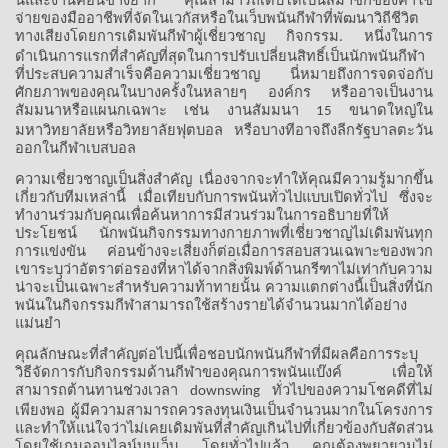
จ่ายของมืออาชีพที่จัดในเวกัสหรือในเว็บพนันกีฬาที่พัฒนาวิถีชีวิต
ทางเสียงโดยการเดิมพันกีฬาผู้เชี่ยวชาญ
กิจกรรม
หนึ่งในการ
.
ดำเนินการแรกที่สำคัญที่สุดในการปรับเปลี่ยนสิทธิ์เป็นนักพนันกีฬา
ที่ประสบความสำเร็จคือความเชี่ยวชาญ
นี่หมายถึงการจดจ่อกับ
ศักยภาพของคุณในบางครั้งในหลายๆ
องค์กร
หรืออาจเป็นงาน
สัมมนาหรือแผนกเฉพาะ
เช่น
งานสัมมนา
ขนาดใหญ่ใน
15
มหาวิทยาลัยหรือวิทยาลัยฟุตบอล
หรือบางทีอาจถึงลีกรัฐบาลตะวัน
ออกในกีฬาเบสบอล
ความเชี่ยวชาญเป็นสิ่งสำคัญ
เนื่องจากจะทำให้คุณมีความรู้มากขึ้น
เกี่ยวกับทีมเหล่านี้
เมื่อเทียบกับการพนันทั่วไปแบบเปิดทั่วไป
ซึ่งจะ
ทำงานร่วมกับคุณเพื่อค้นหาการมีส่วนร่วมในการอธิบายที่ให้
ประโยชน์
นักพนันกิจกรรมทางกายภาพที่เชี่ยวชาญไม่เดิมพันทุก
การแข่งขัน
ค่อนข้างจะเสี่ยงก็ต่อเมื่อการสอบสวนเฉพาะของพวก
เขาระบุว่าอัตราต่อรองที่หาได้จากสิ่งพิมพ์ด้านกรีฑาไม่เท่ากับความ
น่าจะเป็นเฉพาะสำหรับความท้าทายนั้น
ความแตกต่างนี้เป็นสิ่งที่นัก
พนันในกิจกรรมกีฬาสามารถใช้สร้างรายได้จำนวนมากได้อย่าง
แม่นยำ
คุณลักษณะที่สำคัญต่อไปนี้เพื่อชอบนักพนันกีฬาที่มีผลคือการระบุ
วิธีจัดการกับกิจกรรมด้านกีฬาของคุณการพนันแบ๊งค์
เพื่อให้
สามารถต้านทานช่วงเวลา
ทั่วไปของความโชคดีที่ไม่
downswing
เพียงพอ
ผู้มีความสามารถควรลงทุนเงินเป็นจำนวนมากในโครงการ
และทำให้แน่ใจว่าไม่เคยเดิมพันที่สำคัญเกินไปที่เกี่ยวข้องกับสัดส่วน
โดยใช้เกมออนไลน์บนเว็บ
โดยทั่วไปแล้ว
คุณต้องพยายามไม่