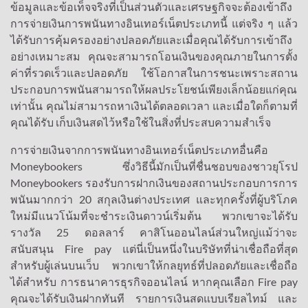
ข้อมูลและข้อเท็จจริงที่เป็นส่วนตัวและเศรษฐกิจจะต้องเข้าถึง
การจ่ายเงินการพนันทางอินเทอร์เน็ตประเภทนี้ แต่จริง ๆ แล้ว
ได้รับการคุ้มครองอย่างปลอดภัยและเมื่อคุณได้รับการเข้าถึง
อย่างเหมาะสม คุณจะสามารถโอนเงินของคุณภายในการตั้ง
ค่าที่รวดเร็วและปลอดภัย ใช้โอกาสในการชนะเพราะสถาน
ประกอบการพนันสามารถให้ผลประโยชน์เพียงเล็กน้อยแก่คุณ
เท่านั้น คุณไม่สามารถหาเงินได้ตลอดเวลา และเมื่อใดก็ตามที่
คุณได้รับ เก็บเงินสดไว้หรือใช้ในสิ่งที่ประสบความสำเร็จ
การจ่ายเงินจากการพนันทางอินเทอร์เน็ตประเภทอื่นคือ
Moneybookers ซึ่งวิธีนี้มักเป็นที่ชื่นชอบของชาวยุโรป
Moneybookers รองรับการฝากเงินของสถานประกอบการการ
พนันมากกว่า 20 สกุลเงินต่างประเทศ และทุกครั้งที่ผู้บริโภค
ใหม่มีแนวโน้มที่จะชำระเงินดาวน์เริ่มต้น พวกเขาจะได้รับ
รางวัล 25 ดอลลาร์ คาสิโนออนไลน์ส่วนใหญ่แม้ว่าจะ
สนับสนุน Fire pay แต่นี่เป็นหนึ่งในบริษัทที่น่าเชื่อถือที่สุด
สำหรับผู้เล่นบนเว็บ พวกเขาให้กลยุทธ์ที่ปลอดภัยและเชื่อถือ
ได้สำหรับ การธนาคารธุรกิจออนไลน์ หากคุณเลือก Fire pay
คุณจะได้รับเงินฝากทันที รายการเงินสดแบบเรียลไทม์ และ