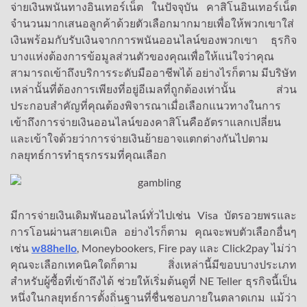
จ่ายเงินพนันทางอินเทอร์เน็ต ในปัจจุบัน คาสิโนอินเทอร์เน็ต
จำนวนมากเสนอลูกค้าด้วยตัวเลือกมากมายเพื่อให้พวกเขาใส่
เงินพร้อมกับรับเงินจากการพนันออนไลน์ของพวกเขา ธุรกิจ
บางแห่งต้องการข้อมูลส่วนตัวของคุณเพื่อให้แน่ใจว่าคุณ
สามารถเข้าถึงบริการระดับมืออาชีพได้ อย่างไรก็ตาม มีบริษัท
เหล่านั้นที่ต้องการเพียงที่อยู่อีเมลที่ถูกต้องเท่านั้น ส่วน
ประกอบสำคัญที่คุณต้องพิจารณาเมื่อเลือกแนวทางในการ
เข้าถึงการจ่ายเงินออนไลน์ของคาสิโนคืออัตราแลกเปลี่ยน
และเข้าใจด้วยว่าการจ่ายเงินย้ายอาจแตกต่างกันไปตาม
กลยุทธ์การทำธุรกรรมที่คุณเลือก
มีการจ่ายเงินเดิมพันออนไลน์ทั่วไปเช่น Visa บัตรอวยพรและ
การโอนผ่านสายเคเบิล อย่างไรก็ตาม คุณจะพบตัวเลือกอื่นๆ
เช่น
w88hello
, Moneybookers, Fire pay และ Click2pay ไม่ว่า
คุณจะเลือกเทคนิคใดก็ตาม สิ่งเหล่านี้มีขอบบางประเภท
สำหรับผู้ซื้อที่เข้าถึงได้ ช่วยให้เริ่มต้นดูที่ NE Teller ธุรกิจนี้เป็น
หนึ่งในกลยุทธ์การตั้งถิ่นฐานที่ชื่นชอบภายในตลาดเกม แม้ว่า