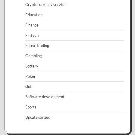
Cryptocurrency service
Education
Finance
FinTech
Forex Trading
Gambling
Lottery
Poker
slot
Software development
Sports
Uncategorized