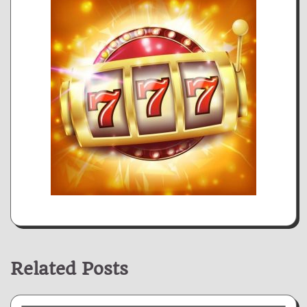
Related Posts
Gambling