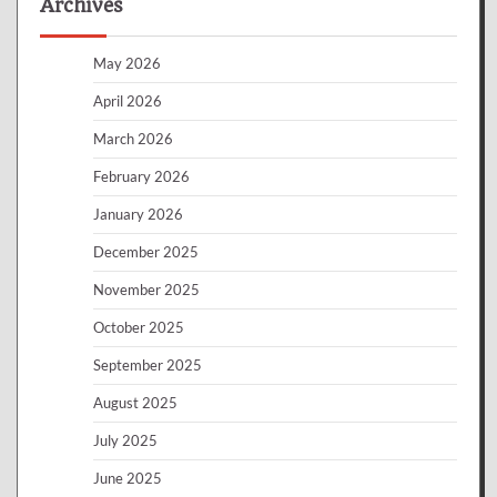
Archives
May 2026
April 2026
March 2026
February 2026
January 2026
December 2025
November 2025
October 2025
September 2025
August 2025
July 2025
June 2025