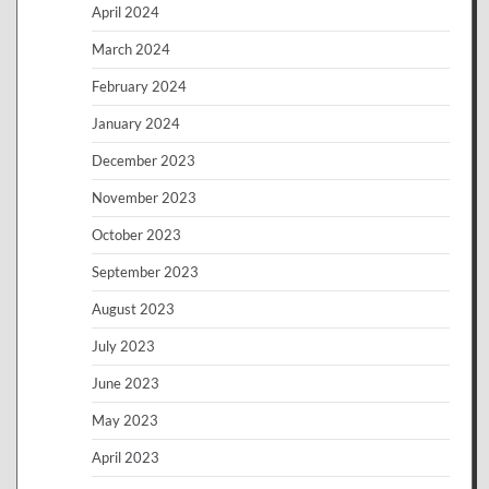
April 2024
March 2024
February 2024
January 2024
December 2023
November 2023
October 2023
September 2023
August 2023
July 2023
June 2023
May 2023
April 2023