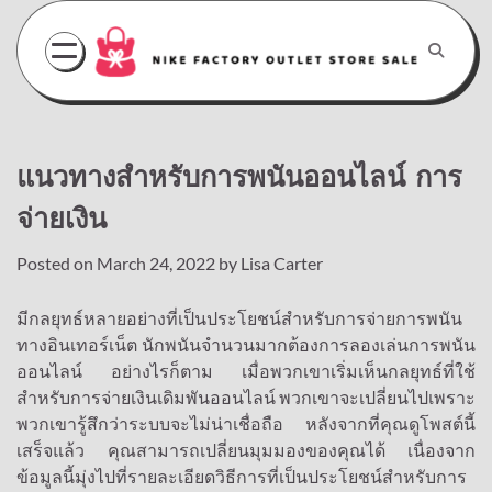
Skip
to
content
แนวทางสำหรับการพนันออนไลน์ การ
จ่ายเงิน
Posted on
March 24, 2022
by
Lisa Carter
มีกลยุทธ์หลายอย่างที่เป็นประโยชน์สำหรับการจ่ายการพนัน
ทางอินเทอร์เน็ต นักพนันจำนวนมากต้องการลองเล่นการพนัน
ออนไลน์ อย่างไรก็ตาม เมื่อพวกเขาเริ่มเห็นกลยุทธ์ที่ใช้
สำหรับการจ่ายเงินเดิมพันออนไลน์ พวกเขาจะเปลี่ยนไปเพราะ
พวกเขารู้สึกว่าระบบจะไม่น่าเชื่อถือ หลังจากที่คุณดูโพสต์นี้
เสร็จแล้ว คุณสามารถเปลี่ยนมุมมองของคุณได้ เนื่องจาก
ข้อมูลนี้มุ่งไปที่รายละเอียดวิธีการที่เป็นประโยชน์สำหรับการ