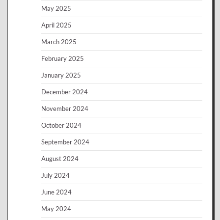
May 2025
April 2025
March 2025
February 2025
January 2025
December 2024
November 2024
October 2024
September 2024
August 2024
July 2024
June 2024
May 2024