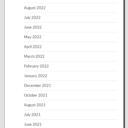
August 2022
July 2022
June 2022
May 2022
April 2022
March 2022
February 2022
January 2022
December 2021
October 2021
August 2021
July 2021
June 2021