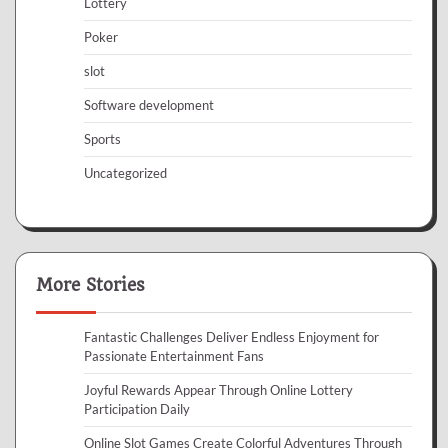
Lottery
Poker
slot
Software development
Sports
Uncategorized
More Stories
Fantastic Challenges Deliver Endless Enjoyment for
Passionate Entertainment Fans
Joyful Rewards Appear Through Online Lottery
Participation Daily
Online Slot Games Create Colorful Adventures Through