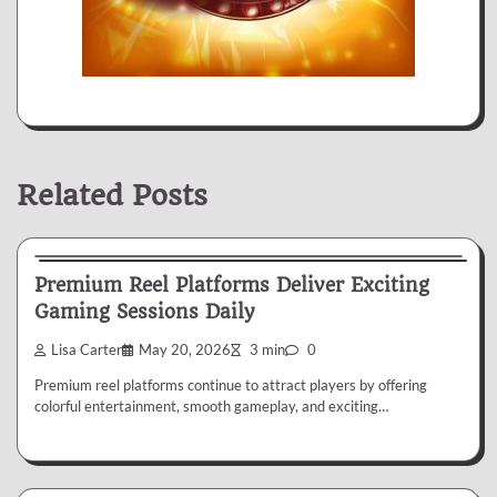
Related Posts
Casino
Premium Reel Platforms Deliver Exciting
Gaming Sessions Daily
Lisa Carter
May 20, 2026
3 min
0
Premium reel platforms continue to attract players by offering
colorful entertainment, smooth gameplay, and exciting…
Casino