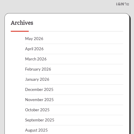
เฉพาะ
Archives
May 2026
April 2026
March 2026
February 2026
January 2026
December 2025
November 2025
October 2025
September 2025
August 2025