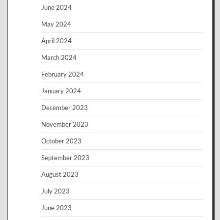
June 2024
May 2024
April 2024
March 2024
February 2024
January 2024
December 2023
November 2023
October 2023
September 2023
August 2023
July 2023
June 2023