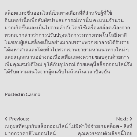
สล็อตแมชชีนออนไลน์เป็นทางเลือกที่ดีสำหรับผู้ที่ใช้
อินเทอร์เน็ตเพื่อสัมผัสประสบการณ์เท่านั้น คะแนนจำนวน
มากเกิดขึ้นและเป็นไปตามลำดับโดยใช้เครื่องสล็อตเนื่องจาก
พวกเขากล่าวว่าการปรับปรุงนวัตกรรมทางเทคโนโลยี คาสิ
โนชอบผู้เล่นสล็อตเป็นอย่างมากเพราะพวกเขาอาจได้รับราย
ได้มหาศาลและโดยทั่วไปพวกเขาพยายามหาแนวทางใหม่ ๆ
และสนุกสนานอย่างต่อเนื่องเพื่อแสดงความขอบคุณด้วยการ
เพิ่มคุณสมบัติใหม่ ๆ ให้กับอุปกรณ์ ด้วยเหตุนี้สล็อตออนไลน์จึง
ได้รับความสนใจจากผู้คนนับไม่ถ้วนในเวลาปัจจุบัน
Posted in
Casino
Post
Previous:
Next:
เหตุผลที่สนุกกับสล็อตออนไลน์
ไม่มีค่าใช้จ่ายเกมสล็อต – สิ่งที่
navigation
มากกว่าคาสิโนออนไลน์
คุณควรชอบตัวเลือกนี้โดย