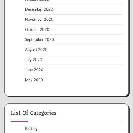
December 2020
November 2020
October 2020
September 2020
August 2020
July 2020
June 2020
May 2020
List Of Categories
Betting