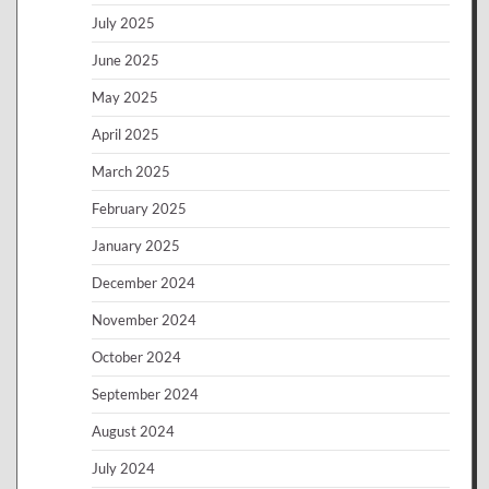
July 2025
June 2025
May 2025
April 2025
March 2025
February 2025
January 2025
December 2024
November 2024
October 2024
September 2024
August 2024
July 2024