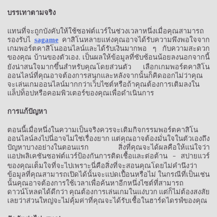
บรรเทาตามจริง
แทนที่จะถูกบังคับให้ใช้ซอฟต์แวร์ในช่วงเวลาหนึ่งเมื่อคุณสามารถ
รองรับไ
sagame
คาสิโนหลายแห่งคุณอาจได้รับความพึงพอใจจาก
เกมพอร์ตคาสิโนออนไลน์และได้รับเงินมากพอ
ๆ
กับความสะดวก
ของคุณ
บ้านของตัวเอง
เป็นผลให้ข้อมูลที่ซับซ้อนน้อยลงนอกจากนี้
.
ยังน่าสนใจมากขึ้นสำหรับคุณโดยส่วนตัว
เลือกเกมพอร์ตคาสิโน
ออนไลน์ที่คุณอาจต้องการสนุกและหลังจากนั้นก็คิดออกไม่ว่าคุณ
จะเล่นเกมออนไลน์มากกว่าเว็บไซต์หรือถ้าคุณต้องการเติมลงใน
แล็ปท็อปหรือคอมพิวเตอร์ของคุณเพื่อดำเนินการ
การแก้ปัญหา
ตอนนี้เมื่อหนึ่งในความเป็นจริงควรจะเติมกิจกรรมพอร์ตคาสิโน
ออนไลน์ลงไปนี่อาจไม่ใช่เรื่องยาก
แต่คุณอาจต้องมั่นใจในตัวเองถึง
ปัญหาบางอย่างในตอนแรก
สิ่งที่คุณจะได้ผลคือให้แน่ใจว่า
แอปพลิเคชันซอฟต์แวร์ป้องกันการติดเชื้อและต่อต้าน
สปายแวร์
–
ของคุณเต็มใจที่จะไปเพราะนี่คือสิ่งที่จะสอนคุณโดยไม่คำนึงว่า
ข้อมูลที่คุณสามารถเปิดได้นั้นจะแปดเปื้อนหรือไม่
ในกรณีที่เป็นเช่น
นั้นคุณอาจต้องการใช้เวลาเพื่อค้นหาอีกหนึ่งไซต์ที่สามารถ
ดาวน์โหลดได้ดีกว่า
คุณต้องการเล่นเกมในแง่บวก
แต่ก็ไม่ต้องสงสัย
เลยว่าส่วนใหญ่จะไม่คุ้มค่าที่คุณจะได้รับเชื้อในฮาร์ดไดรฟ์ของคุณ