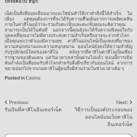
ปัจจัยต่อไป
สนุก
:
!
เน็ตเป็นสิ่งที่ยอดเยี่ยมมากและใช่มันทำให้เราทำสิ่งนี้ได้สำเร็จ
ไม่
เพียง
แต่คุณต้องการที่จะได้รับความตื่นเต้นจากการเพลิดเพลิน
ภายในคาสิโนแม้ว่าจะร่วมกับตะเข็บและตะเข็บคุณจะคิดว่าคุณ
สามารถเป็นได้ในทันที
นอกจากนี้คุณยังจะได้รับความพึงพอใจกับ
บุคคลที่คุณอาจไม่มีทางประสบความสำเร็จหรืออาจจะจากทั่วโลก
เมื่อคุณพบว่าตัวเองมีความสุข
คาสิโนออนไลน์เป็นแหล่งที่มาของ
ความสนุกสนานและความสนุกสนาน
ออนไลน์ยังคงให้ความสำคัญ
กับรูปลักษณ์ใหม่ของคาสิโน
หลังจากที่คาสิโนคาสิโนเป็นเพียง
รากฐานของดินแดน
แต่วันเวลาเหล่านั้นผ่านไปแล้ว
ตอนนี้การเดิม
พันกำลังเป็นที่ยอมรับทั่วโลกสำหรับสิ่งดีๆเกี่ยวกับออนไลน์
จากการ
ขยายออกไปจากเกมคาสิโนผู้คนจึงมีส่วนร่วมในช่วงเวลาเดิม
ๆ
Posted in
Casino
Post
Previous:
Next:
รับเงินที่คาสิโนอินเทอร์เน็ต
วิธีการเป็นองค์ประกอบของ
navigation
ออนไลน์บนเว็บคาสิโน
อินเทอร์เน็ต