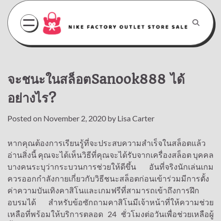
Skip
to
content
จะชนะในสล็อตSanook888 ได้
อย่างไร?
Posted on
November 2, 2020
by
Lisa Carter
หากคุณต้องการเรียนรู้ที่จะประสบความสำเร็จในสล็อตแล้ว
อ่านสิ่งนี้ คุณจะได้เห็นวิธีที่คุณจะได้รับจากเครื่องสล็อต บุคคล
บางคนระบุว่ากระบวนการช่วยให้ดีขึ้น อันที่จริงนักเล่นเกม
ควรออกกำลังกายเกี่ยวกับวิธีชนะสล็อตก่อนเข้าร่วมมีการตั้ง
ค่าความบันเทิงคาสิโนและเกมฟรีที่สามารถเข้าถึงการฝึก
อบรมได้ สำหรับข้อซักถามคาสิโนมีเจ้าหน้าที่ให้ความช่วย
เหลือที่พร้อมให้บริการตลอด 24 ชั่วโมงต่อวันเพื่อช่วยเหลือผู้