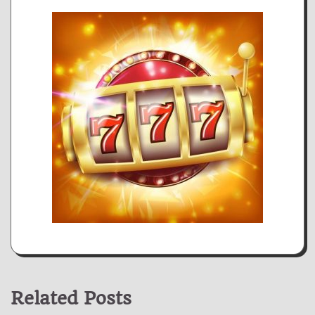
Related Posts