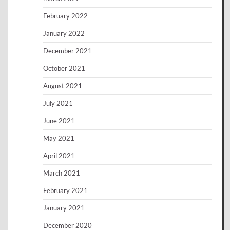
February 2022
January 2022
December 2021
October 2021
August 2021
July 2021
June 2021
May 2021
April 2021
March 2021
February 2021
January 2021
December 2020