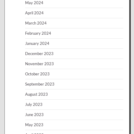
May 2024
April 2024
March 2024
February 2024
January 2024
December 2023
November 2023
October 2023
September 2023
August 2023
July 2023
June 2023
May 2023