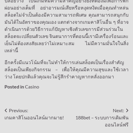
ปล่อยวาง เป็นเกมที่มีความสำคัญอย่างยิ่งที่ต้องมีเพื่อการพัก
ผ่อนอย่างเต็มที่ อย่าอารมณ์เสียหรือหงุดหงิดเมื่อคุณทำหล่น
สล็อตไม่จำเป็นต้องมีความสามารถพิเศษ คุณสามารถสนุกกับ
มันได้ในอัตราของคุณเอง แตกต่างจากเกมคาสิโนอื่น ๆ ที่อาจ
ดำเนินการด้วยวิธีการแก้ปัญหาเชิงตัวเลขการมีส่วนร่วมใน
สล็อตจะเปลี่ยนตัวเลข จินตนาการที่ตอนนี้เรามีเครื่องร้อนและ
เย็นไม่ต้องสงสัยเลยว่าไม่เหมาะสม ไม่มีความมั่นใจในสิ่ง
เหล่านี้
อีกครั้งมีแนวโน้มที่จะไม่ทำให้การเล่นสล็อตเป็นเรื่องสำคัญ
สล็อตเป็นเพียงกิจกรรม – เพื่อให้คุณมีความสุขและใช้เวลา
ว่าง โดยปกติแล้วคุณจะไม่รู้สึกรำคาญหากหลั่งออกมา
Posted in
Casino
Post
Previous:
Next:
เกมคาสิโนออนไลน์มากมาย!
188bet – ระบบการเดิมพัน
navigation
ออนไลน์ฟรี