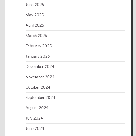
June 2025
May 2025
April 2025
March 2025
February 2025
January 2025
December 2024
November 2024
October 2024
September 2024
August 2024
July 2024
June 2024