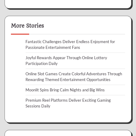
More Stories
Fantastic Challenges Deliver Endless Enjoyment for
Passionate Entertainment Fans
Joyful Rewards Appear Through Online Lottery
Participation Daily
Online Slot Games Create Colorful Adventures Through
Rewarding Themed Entertainment Opportunities
Moonlit Spins Bring Calm Nights and Big Wins
Premium Reel Platforms Deliver Exciting Gaming
Sessions Daily