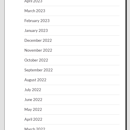
April 2023
March 2023
February 2023
January 2023
December 2022
November 2022
October 2022
September 2022
August 2022
July 2022
June 2022
May 2022
April 2022
March 2022