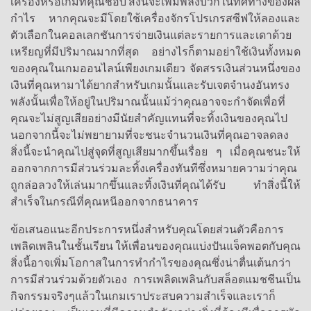
เครื่องหรือเกมที่คุณชอบ สิ่งนี้จะเพิ่มพลังบวกในทิศทางของผล
กำไร หากคุณจะมีโดยใช้เครื่องจักรโปรเกรสซีฟให้ลองและ
ตัวเลือกในคอลเลกชันการจ่ายเงินแต่ละรายการและเดาด้วย
เหรียญที่มีปริมาณมากที่สุด อย่างไรก็ตามอย่าใช้เงินทั้งหมด
ของคุณในเกมออนไลน์เพียงเกมเดียว จัดสรรเงินส่วนหนึ่งของ
เงินที่คุณหามาได้ยากสำหรับเกมนั้นและรับเจตจำนงอันทรง
พลังนั้นเพื่อให้อยู่ในปริมาณนั้นแม้ว่าคุณอาจจะกำจัดเพื่อที่
คุณจะไม่สูญเสียอย่างมีนัยสำคัญแทนที่จะทิ้งเงินของคุณไป
นอกจากนี้จะไม่พยายามที่จะชนะจำนวนเงินที่คุณอาจลดลง
สิ่งนี้จะนำคุณไปสู่จุดที่สูญเสียมากขึ้นเรื่อย ๆ เมื่อคุณชนะให้
ออกจากการมีส่วนร่วมละทิ้งเครื่องทันทีซึ่งหมายความว่าคุณ
ถูกล่อลวงให้เล่นมากขึ้นและทิ้งเงินที่คุณได้รับ ทำสิ่งนี้ให้
สำเร็จในกรณีที่คุณหนีออกจากธนาคาร
ข้อเสนอแนะอีกประการหนึ่งสำหรับคุณโดยส่วนตัวคือการ
เพลิดเพลินในชั้นเรียน ให้เพื่อนของคุณแบ่งปันแจ็คพอตกับคุณ
สิ่งนี้อาจเพิ่มโอกาสในการทำกำไรของคุณซึ่งน่าตื่นเต้นกว่า
การมีส่วนร่วมด้วยตัวเอง การเพลิดเพลินกับสล็อตแมชชีนเป็น
กิจกรรมจริงๆแล้วในเกมเราประสบความสำเร็จและเราก็