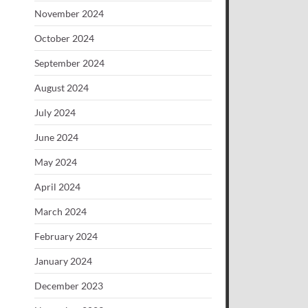
November 2024
October 2024
September 2024
August 2024
July 2024
June 2024
May 2024
April 2024
March 2024
February 2024
January 2024
December 2023