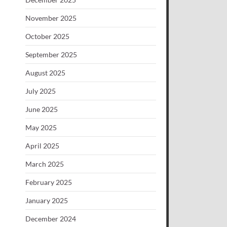
November 2025
October 2025
September 2025
August 2025
July 2025
June 2025
May 2025
April 2025
March 2025
February 2025
January 2025
December 2024