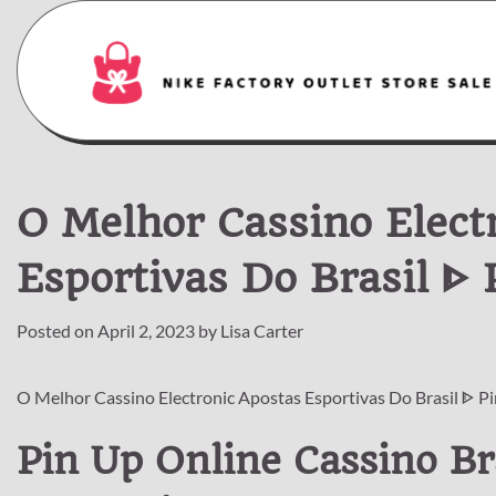
Skip
to
content
O Melhor Cassino Elect
Esportivas Do Brasil ᐈ 
Posted on
April 2, 2023
by
Lisa Carter
O Melhor Cassino Electronic Apostas Esportivas Do Brasil ᐈ P
Pin Up Online Cassino Br