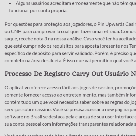
Alguns usuários acreditam erroneamente que não têm que 
funcionar por conta própria.
Por questões para proteção aos jogadores, o Pin Upwards Cas
ou CNH para comprovar la cual quer fazer uma retirada. Como 
saque, recebe nota 3 na nossa análise. Caso você tenha aceitado
que está cumprindo os requisitos para aposta (presente nos Te
específico de depósito para servir validado. Porém, é preciso q
completo na área de silueta. É isso que vai permitir o qual você
Processo De Registro Carry Out Usuário 
O aplicativo oferece acesso fácil aos jogos de cassino, promoçõe
somente fornecer acesso ao entretenimento, mas também inform
contém tudo um que você necessita saber sobre as regras do jo
serviços sobre cassino. Você só precisa acessar a new página p
software no Brasil se destaca pela clareza de sua user interface
sua conta pessoal com informações transparentes relacionada sa
Você pode receber cada bônus listado apenas ao fazer 1 determi