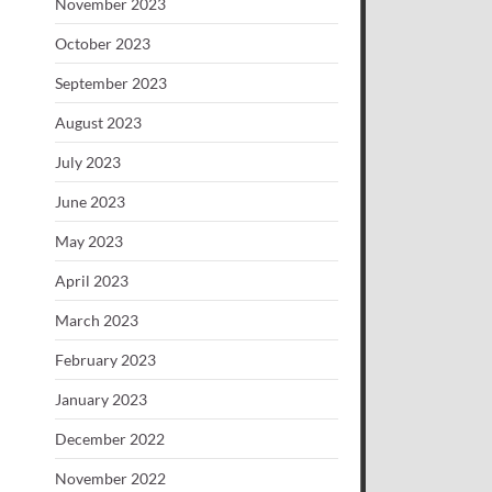
November 2023
October 2023
September 2023
August 2023
July 2023
June 2023
May 2023
April 2023
March 2023
February 2023
January 2023
December 2022
November 2022