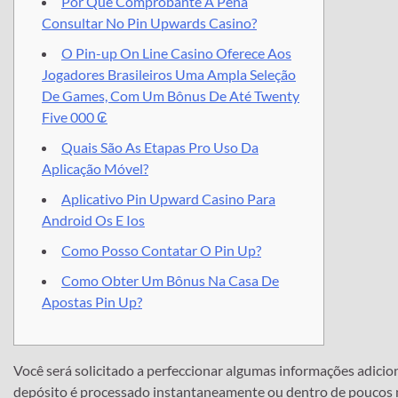
Por Que Comprobante A Pena
Consultar No Pin Upwards Casino?
O Pin-up On Line Casino Oferece Aos
Jogadores Brasileiros Uma Ampla Seleção
De Games, Com Um Bônus De Até Twenty
Five 000 ₢
Quais São As Etapas Pro Uso Da
Aplicação Móvel?
Aplicativo Pin Upward Casino Para
Android Os E Ios
Como Posso Contatar O Pin Up?
Como Obter Um Bônus Na Casa De
Apostas Pin Up?
Você será solicitado a perfeccionar algumas informações adicio
depósito é processado instantaneamente ou dentro de poucos