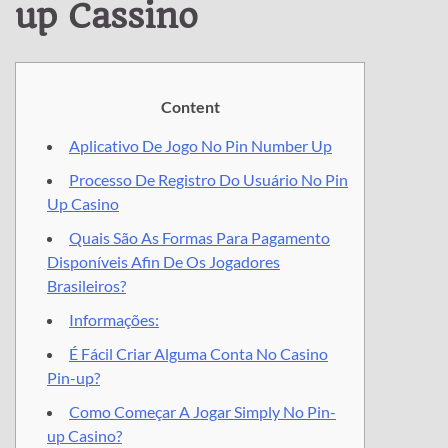
up Cassino
Content
Aplicativo De Jogo No Pin Number Up
Processo De Registro Do Usuário No Pin
Up Casino
Quais São As Formas Para Pagamento
Disponíveis Afin De Os Jogadores
Brasileiros?
Informações:
É Fácil Criar Alguma Conta No Casino
Pin-up?
Como Começar A Jogar Simply No Pin-
up Casino?