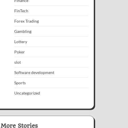
Finance
FinTech
Forex Trading
Gambling
Lottery
Poker
slot
Software development
Sports
Uncategorized
More Stories