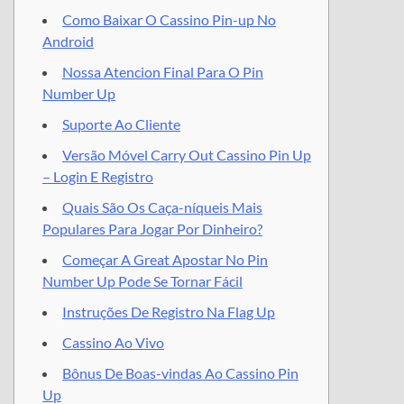
Como Baixar O Cassino Pin-up No
Android
Nossa Atencion Final Para O Pin
Number Up
Suporte Ao Cliente
Versão Móvel Carry Out Cassino Pin Up
– Login E Registro
Quais São Os Caça-níqueis Mais
Populares Para Jogar Por Dinheiro?
Começar A Great Apostar No Pin
Number Up Pode Se Tornar Fácil
Instruções De Registro Na Flag Up
Cassino Ao Vivo
Bônus De Boas-vindas Ao Cassino Pin
Up