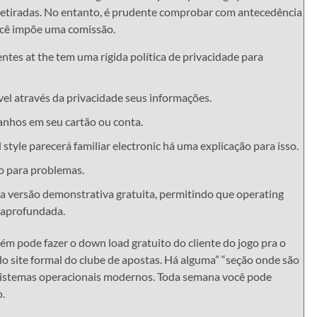
e retiradas. No entanto, é prudente comprobar com antecedência
ocê impõe uma comissão.
tes at the tem uma rígida política de privacidade para
el através da privacidade seus informações.
ganhos em seu cartão ou conta.
tyle parecerá familiar electronic há uma explicação para isso.
so para problemas.
a versão demonstrativa gratuita, permitindo que operating
 aprofundada.
m pode fazer o down load gratuito do cliente do jogo pra o
 do site formal do clube de apostas. Há alguma” “seção onde são
 sistemas operacionais modernos. Toda semana você pode
.