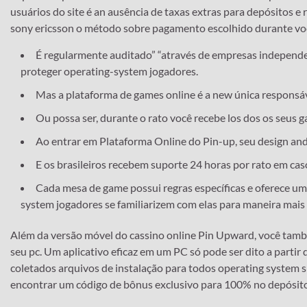
usuários do site é an ausência de taxas extras para depósitos 
sony ericsson o método sobre pagamento escolhido durante v
É regularmente auditado” “através de empresas independen
proteger operating-system jogadores.
Mas a plataforma de games online é a new única responsáv
Ou possa ser, durante o rato você recebe los dos os seus 
Ao entrar em Plataforma Online do Pin-up, seu design and s
E os brasileiros recebem suporte 24 horas por rato em ca
Cada mesa de game possui regras específicas e oferece um
system jogadores se familiarizem com elas para maneira mais
Além da versão móvel do cassino online Pin Upward, você també
seu pc. Um aplicativo eficaz em um PC só pode ser dito a partir
coletados arquivos de instalação para todos operating system
encontrar um código de bônus exclusivo para 100% no depósito